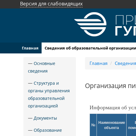
Версия для слабовидящих
Главная
Сведения об образовательной организаци
—
Главная
/
Сведения
Основные
сведения
—
Структура и
Организация пи
органы управления
образовательной
организацией
Информация об усл
—
Документы
Наименование
№
объекта
пом
—
Образование