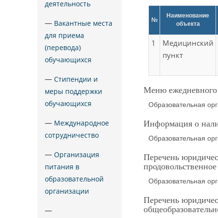
деятельность
Наименование
№
—
Вакантные места
объекта
для приема
1
Медицинский
(перевода)
пункт
обучающихся
—
Стипендии и
Меню ежедневного 
меры поддержки
обучающихся
Образовательная орг
—
Международное
Информация о нали
сотрудничество
Образовательная орг
—
Организация
Перечень юридичес
продовольственное
питания в
образовательной
Образовательная орг
организации
Перечень юридичес
общеобразовательн
—