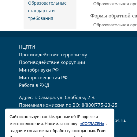
Образовательные
Образовательная орг
стандарты и
Формы обратной св
требования
Образовательная орг
НЦПТИ
Противодействие терроризму
Противодействие коррупции
Минобрнауки РФ
Минпросвещения РФ
Работа в РЖД
Адрес: г. Самара, ул. Свободы, 2 В.
Приемная комиссия по ВО: 8(800)775-23-25
E-Mail канцелярии: rektorat@samgups.ru
Сайт использует cookie, данные об IP-адресе и
E-Mail приемной комиссии: prkom@samgups.ru.
местоположении. Нажимая кнопку
«СОГЛАСЕН»
,
вы даете согласие на обработку этих данных. Если