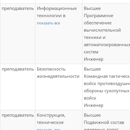
преподаватель
Информационные
Высшее
технологии в
Программное
профессиональной
обеспечение
показать все
деятельности;
вычислительной
Конструкция,
техники и
техническое
автоматизированны
обслуживание и
систем
ремонт
Инженер
железнодорожного
преподаватель
Безопасность
Высшее
подвижного состава
жизнедеятельности
Командная тактическ
(по видам
войск противоздушн
подвижного
обороны сухопутных
состава);
войск
Специальные
Инженер
технологии;
преподаватель
Конструкция,
Высшее
Учебная практика
техническое
Подвижной состав
(слесарная,
обслуживание и
железных дорог
показать все