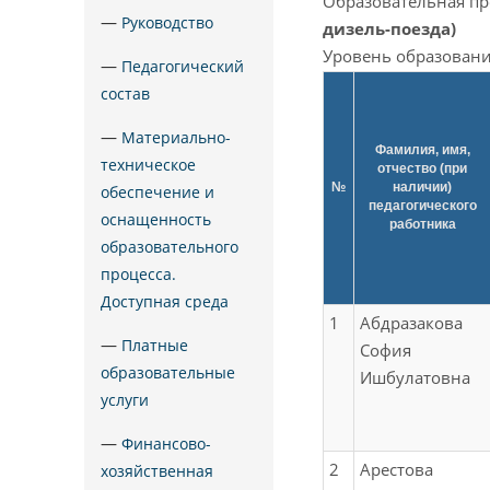
Образовательная п
—
Руководство
дизель-поезда)
Уровень образовани
—
Педагогический
состав
—
Материально-
Фамилия, имя,
техническое
отчество (при
№
наличии)
обеспечение и
педагогического
оснащенность
работника
образовательного
процесса.
Доступная среда
1
Абдразакова
—
Платные
София
образовательные
Ишбулатовна
услуги
—
Финансово-
2
Арестова
хозяйственная