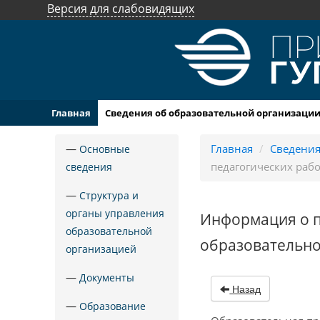
Версия для слабовидящих
Главная
Сведения об образовательной организаци
—
Главная
/
Сведения
Основные
педагогических раб
сведения
—
Структура и
органы управления
Информация о п
образовательной
образовательн
организацией
—
Документы
Назад
—
Образование