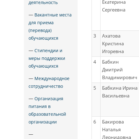
Екатерина
деятельность
Сергеевна
—
Вакантные места
для приема
(перевода)
3
Ахатова
обучающихся
Кристина
—
Стипендии и
Игоревна
меры поддержки
4
Бабкин
обучающихся
Дмитрий
Владимирович
—
Международное
сотрудничество
5
Бабкина Ирина
Васильевна
—
Организация
питания в
образовательной
6
Бакирова
организации
Наталья
—
Леонидовна