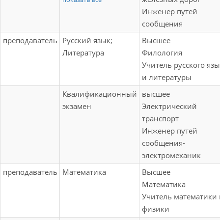
электромонтажная);
ремонт
Инженер путей
Учебная практика
железнодорожного
сообщения
(вводная-
подвижного состава
ознакомительная);
преподаватель
Русский язык;
Высшее
(по видам
Производственная
Литература
Филология
подвижного
практика (по
Учитель русского язы
состава);
профилю
и литературы
Эксплуатация
специальности) - в
Квалификационный
высшее
железнодорожного
форме
экзамен
Электрический
подвижного состава
практической
транспорт
(по видам
подготовки
Инженер путей
подвижного
сообщения-
состава) и
электромеханик
обеспечение
безопасности
преподаватель
Математика
Высшее
движения поездов
Математика
Учитель математики 
физики