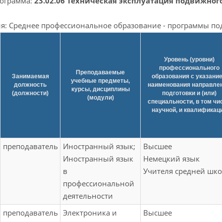
рограмма:
23.02.06 Техническая эксплуатация подвижног
я: Среднее профессиональное образование - программы под
Уровень (уровни)
профессионального
Преподаваемые
Занимаемая
образования с указани
учебные предметы,
должность
наименования направле
курсы, дисциплины
(должности)
подготовки и (или)
(модули)
специальности, в том чи
научной, и квалификац
преподаватель
Иностранный язык;
Высшее
Иностранный язык
Немецкий язык
в
Учителя средней шк
профессиональной
деятельности
преподаватель
Электроника и
Высшее