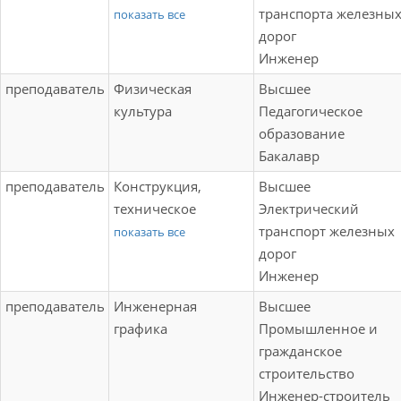
обслуживание и
транспорта железны
показать все
ремонт
дорог
железнодорожного
Инженер
подвижного состава
преподаватель
Физическая
Высшее
(по видам
культура
Педагогическое
подвижного
образование
состава);
Бакалавр
Разработка
преподаватель
Конструкция,
Высшее
технологических
техническое
Электрический
процессов,
обслуживание и
транспорт железных
показать все
технической и
ремонт
дорог
технологической
железнодорожного
Инженер
документации (по
подвижного состава
видам подвижного
преподаватель
Инженерная
Высшее
(по видам
состава) (тепловозы
графика
Промышленное и
подвижного
и дизель-поезда);
гражданское
состава);
Специальные
строительство
Эксплуатация
технологии;
Инженер-строитель