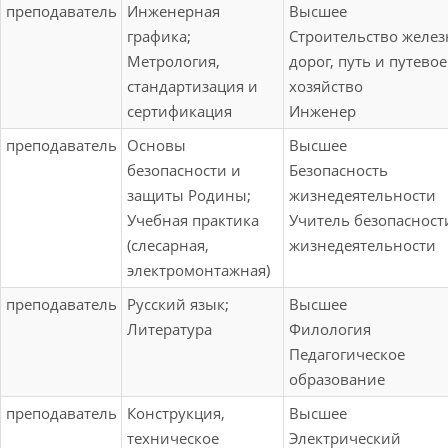
преподаватель
Инженерная
Высшее
графика;
Строительство желе
Метрология,
дорог, путь и путевое
стандартизация и
хозяйство
сертификация
Инженер
преподаватель
Основы
Высшее
безопасности и
Безопасность
защиты Родины;
жизнедеятельности
Учебная практика
Учитель безопасност
(слесарная,
жизнедеятельности
электромонтажная)
преподаватель
Русский язык;
Высшее
Литература
Филология
Педагогическое
образование
преподаватель
Конструкция,
Высшее
техническое
Электрический