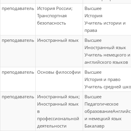
железнодорожного
Учебная практика
преподаватель
История России;
Высшее
подвижного состава
(вводная-
Транспортная
История
(по видам
ознакомительная);
безопасность
Учитель истории и
подвижного
Производственная
права
состава) и
практика (по
обеспечение
преподаватель
Иностранный язык
Высшее
профилю
безопасности
Иностранный язык
специальности)
движения поездов;
Учитель немецкого и
(конструкторско-
Разработка
английского языков
технологическая
технологических
практика);
преподаватель
Основы философии
Высшее
процессов,
Производственная
История и право
технической и
практика (по
Учитель средней шк
технологической
профилю
преподаватель
Иностранный язык;
Высшее
документации (по
специальности) - в
Иностранный язык
Педагогическое
видам подвижного
форме
в
образованиеАнглий
состава) (тепловозы
практической
профессиональной
и немецкий язык
и дизель-поезда);
подготовки
деятельности
Бакалавр
Производственная