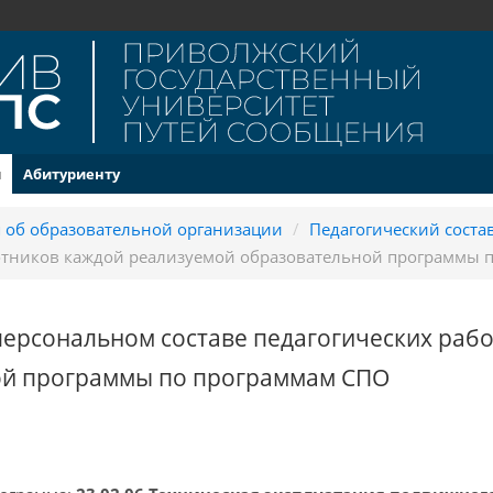
и
Абитуриенту
 об образовательной организации
/
Педагогический соста
отников каждой реализуемой образовательной программы 
ерсональном составе педагогических раб
ой программы по программам СПО