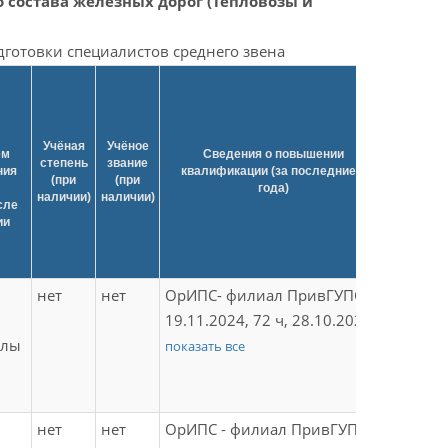
о состава железных дорог (Тепловозы и
готовки специалистов среднего звена
Учёная
Учёное
Свед
ем
Сведения о повышении
степень
звание
професс
ния
квалификации (за последние 3
(при
(при
перепо
года)
наличии)
наличии)
(при н
сле
ии
нет
нет
ОрИПС- филиал ПривГУПС,
Не прох
19.11.2024, 72 ч, 28.10.2024-
олы
11.11.2024, Удостоверение
показать все
ПК № 677-у «Современные
педагогические технологии
преподавания дисциплин в
нет
нет
ОрИПС - филиал ПривГУПС,
Не прох
сфере лингводидактики в