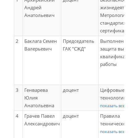
Андрей
жизнедеятельно
Анатольевич
Метрология,
стандартизация 
сертификация
2
Баклага Семен
Председатель
Выполнение и
Валерьевич
ГАК "СЖД"
защита выпускн
квалификацион
работы
3
Генварева
доцент
Цифровые
Юлия
технологии
Анатольевна
самообразовани
показать все
Физика;
4
Грачев Павел
доцент
Правила
Математика;
Александрович
технической
Математическое
эксплуатации;
показать все
моделирование