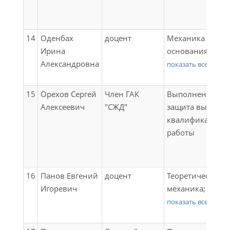
надежности;
Гидравлика и
гидрология;
14
Оденбах
доцент
Механика грунт
Технологии
Ирина
основания и
искусственного
Александровна
фундаменты;
показать все
интеллекта;
Изыскания и
Методы и
проектирование
15
Орехов Сергей
Член ГАК
Выполнение и
принципы
железных дорог;
Алексеевич
"СЖД"
защита выпускн
дефектоскопии;
Содержание мос
квалификацион
Системы
и тоннелей;
работы
менеджмента
Бесстыковой пут
качества на
Земляное полот
железнодорожн
сложных
транспорте;
16
Панов Евгений
доцент
Теоретическая
природных
Управление
Игоревич
механика;
условиях;
надежностью и
Сопротивление
показать все
Проектирование
жизненным цик
материалов;
расчет элементо
железнодорожн
Строительные