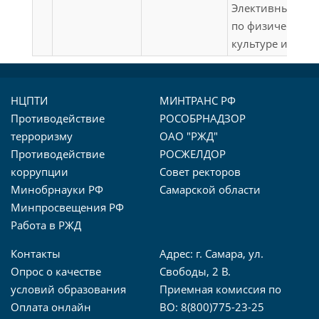
Элективные кур
практика
по физической
(технологическа
культуре и спор
(проектно-
технологическая
практика);
НЦПТИ
МИНТРАНС РФ
Производственн
Противодействие
РОСОБРНАДЗОР
практика
терроризму
ОАО "РЖД"
(организационн
Противодействие
РОСЖЕЛДОР
управленческая
коррупции
Совет ректоров
практика)
Минобрнауки РФ
Самарской области
Минпросвещения РФ
Работа в РЖД
Контакты
Адрес: г. Самара, ул.
Опрос о качестве
Свободы, 2 В.
условий образования
Приемная комиссия по
Оплата онлайн
ВО: 8(800)775-23-25