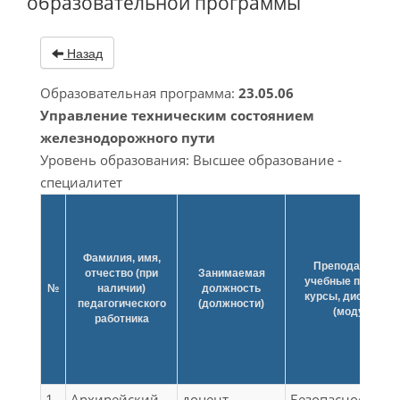
образовательной программы
Назад
Образовательная программа:
23.05.06
Управление техническим состоянием
железнодорожного пути
Уровень образования: Высшее образование -
специалитет
Фамилия, имя,
Преподаваемы
отчество (при
Занимаемая
учебные предмет
№
наличии)
должность
курсы, дисципли
педагогического
(должности)
(модули)
работника
1
Архирейский
доцент
Безопасность