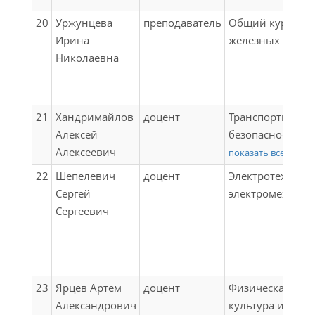
20
Уржунцева
преподаватель
Общий курс
Ирина
железных дорог
Николаевна
21
Хандримайлов
доцент
Транспортная
Алексей
безопасность;
Алексеевич
Учебная практи
показать все
(проектно-
22
Шепелевич
доцент
Электротехника
технологическа
Сергей
электромеханик
(геодезическая)
Сергеевич
практика);
Учебная практи
(проектно-
технологическа
23
Ярцев Артем
доцент
Физическая
практика);
Александрович
культура и спорт
Производственн