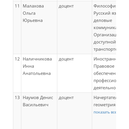
земляного полот
квалификацион
11
Малахова
доцент
Философия;
Компьютерное
работы
Ольга
Русский язык и
моделирование 
Юрьевна
деловые
среде конечно-
коммуникации;
элементного
Организация
анализа;
доступной сред
Производственн
транспорте
практика (научн
исследовательс
12
Наличникова
доцент
Иностранный яз
работа)
Инна
Правовое
Анатольевна
обеспечение
профессиональ
деятельности
13
Наумов Денис
доцент
Начертательная
Васильевич
геометрия и
компьютерная
показать все
графика;
Основы теории