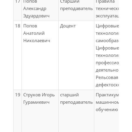
железнодорожн
17
Попов
Старший
Правила
пути
материалы;
пути;
Александр
преподаватель
технической
Выполнение и
Технология и
Эдуардович
эксплуатации
защита выпускн
организация
18
Попов
Доцент
Цифровые
квалификацион
ремонтов пути;
Анатолий
технологии
работы
Выполнение и
Николаевич
самообразовани
защита выпускн
Цифровые
квалификацион
технологии в
работы
профессиональ
деятельности;
Рельсовая
дефектоскопия
19
Струков Игорь
старший
Практикум по
Гурамиевич
преподаватель
машинному
обучению