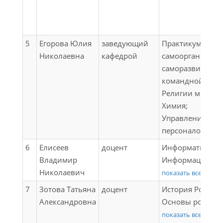
Технология и
систем и процес
механизация
Компьютерное
содержания
моделирование 
железнодорожн
5
Егорова Юлия
заведующий
Практикум по
среде конечно-
пути;
Николаевна
кафедрой
самоорганизаци
элементного
Диагностика
саморазвитию и
анализа;
состояния
командной рабо
Цифровые
железнодорожн
Религии мира;
технологии в
пути;
Химия;
профессиональ
Выполнение и
Управление
деятельности
защита выпускн
персоналом
квалификацион
6
Елисеев
доцент
Информатика;
работы
Владимир
Информационн
Николаевич
технологии на
показать все
транспорте;
7
Зотова Татьяна
доцент
История России;
Инженерная
Александровна
Основы российс
геодезия и
государственнос
показать все
геоинформатика